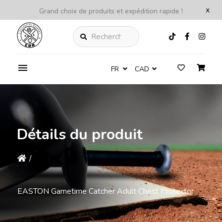
x
Grand choix de produits et expédition rapide !
Rechercher
FR
CAD
Détails du produit
/
EASTON Gametime Catcher Adult Chest Protector