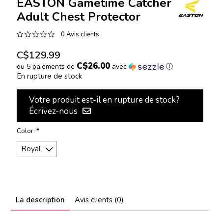
EASTON Gametime Catcher
Adult Chest Protector
0 Avis clients
C$129.99
C$26.00
ou 5 paiements de
avec
ⓘ
En rupture de stock
Votre produit est-il en rupture de stock?
Écrivez-nous
Color:
*
La description
Avis clients (0)