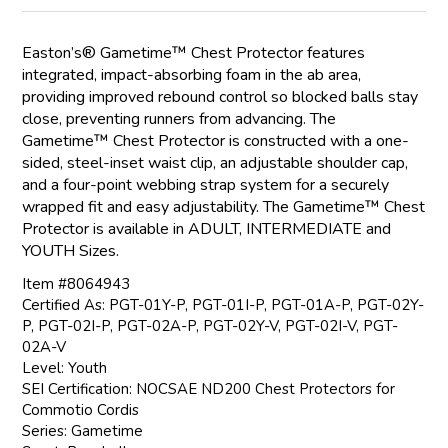
Easton’s® Gametime™ Chest Protector features
integrated, impact-absorbing foam in the ab area,
providing improved rebound control so blocked balls stay
close, preventing runners from advancing. The
Gametime™ Chest Protector is constructed with a one-
sided, steel-inset waist clip, an adjustable shoulder cap,
and a four-point webbing strap system for a securely
wrapped fit and easy adjustability. The Gametime™ Chest
Protector is available in ADULT, INTERMEDIATE and
YOUTH Sizes.
Item #8064943
Certified As: PGT-01Y-P, PGT-01I-P, PGT-01A-P, PGT-02Y-
P, PGT-02I-P, PGT-02A-P, PGT-02Y-V, PGT-02I-V, PGT-
02A-V
Level: Youth
SEI Certification: NOCSAE ND200 Chest Protectors for
Commotio Cordis
Series: Gametime