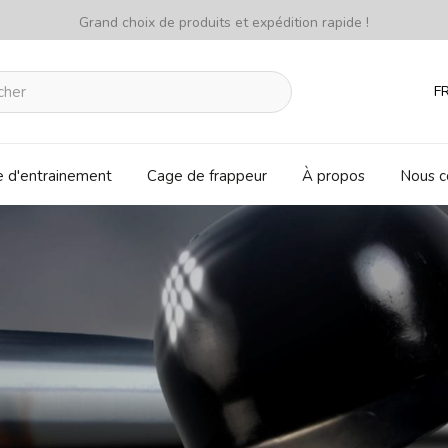
Grand choix de produits et expédition rapide !
F
e d'entrainement
Cage de frappeur
À propos
Nous c