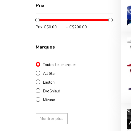
Prix
-
Prix
Marques
Toutes les marques
All Star
Easton
EvoShield
Mizuno
Montrer plus