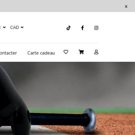
x
R
CAD
ontacter
Carte cadeau