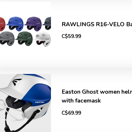
RAWLINGS R16-VELO Bas
C$59.99
Easton Ghost women helm
with facemask
C$69.99