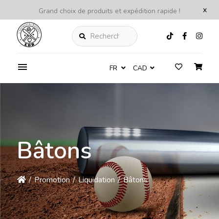
x
Grand choix de produits et expédition rapide !
Rechercher
FR
CAD
Bâtons
/
Promotion
/
Liquidation
/
Bâtons