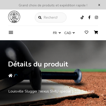
x
Grand choix de produits et expédition rapide !
Rechercher
FR
CAD
Détails du produit
/
Louisville Slugger Nexus SMU special (-12) Tee ball