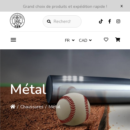
x
Grand choix de produits et expédition rapide !
Rechercher
FR
CAD
Métal
/
Chaussures
/
Métal