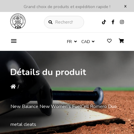
x
Grand choix de produits et expédition rapide !
Rechercher
FR
CAD
Détails du produit
/
New Balance New Women's FuelCell Romero Duo
metal cleats