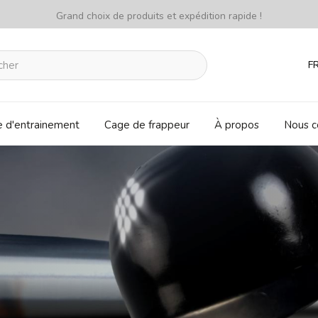
Grand choix de produits et expédition rapide !
F
e d'entrainement
Cage de frappeur
À propos
Nous c