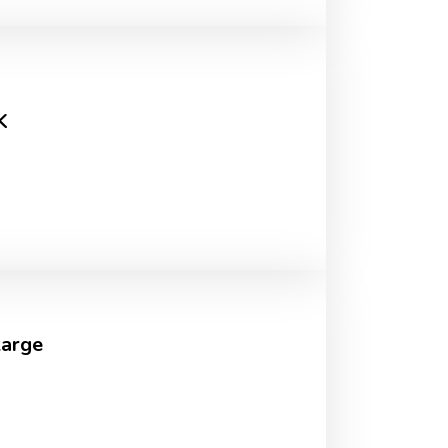
K
arge