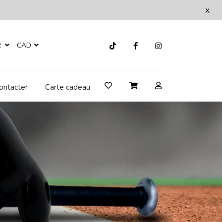
x
R
CAD
ontacter
Carte cadeau