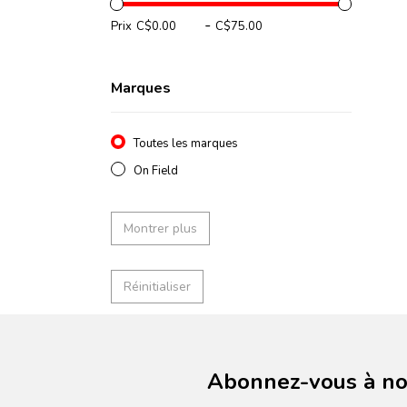
-
Prix
Marques
Toutes les marques
On Field
Montrer plus
Réinitialiser
Abonnez-vous à not