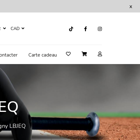
x
R
CAD
ontacter
Carte cadeau
JEQ
igny LBJEQ