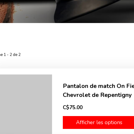
he 1 - 2 de 2
Pantalon de match On Fie
Chevrolet de Repentigny
C$75.00
Afficher les options