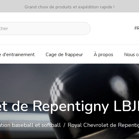
Grand choix de produits et expédition rapide !
F
e d'entrainement
Cage de frappeur
À propos
Nous c
et de Repentigny LB
tion baseball et softball
/
Royal Chevrolet de Repent