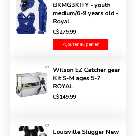
BKMG3KITY - youth
medium/6-9 years old -
Royal
C$279.99
Ajouter au panier
Wilson EZ Catcher gear
Kit S-M ages 5-7
ROYAL
C$149.99
Louisville Slugger New