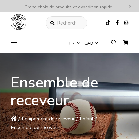
x
Grand choix de produits et expédition rapide !
Rechercher
FR
CAD
Ensemble de
receveur
/
Équipement de receveur
/
Enfant
/
Ensemble de receveur