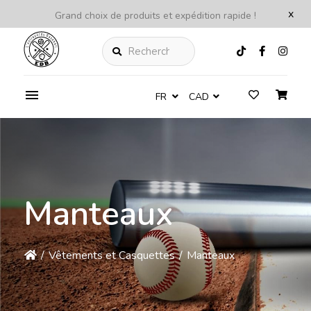
x
Grand choix de produits et expédition rapide !
Rechercher
FR
CAD
Manteaux
/
Vêtements et Casquettes
/
Manteaux