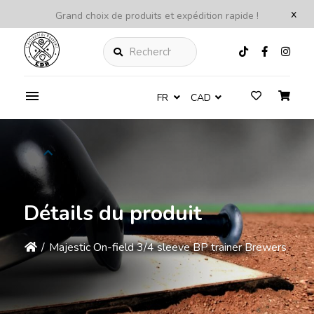
x
Grand choix de produits et expédition rapide !
Rechercher
FR
CAD
Détails du produit
/
Majestic On-field 3/4 sleeve BP trainer Brewers