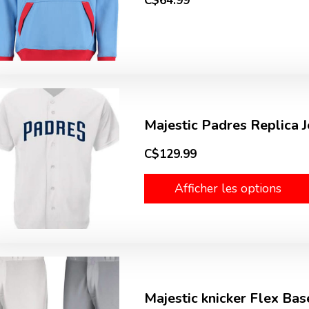
C$64.99
Majestic Padres Replica 
C$129.99
Afficher les options
Majestic knicker Flex Ba