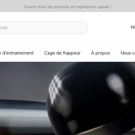
Grand choix de produits et expédition rapide !
F
e d'entrainement
Cage de frappeur
À propos
Nous c