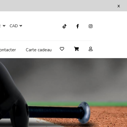
x
R
CAD
ontacter
Carte cadeau