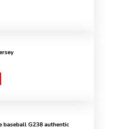
Jersey
se baseball G238 authentic