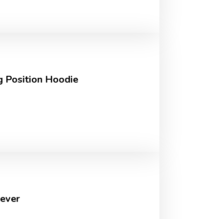
g Position Hoodie
rever