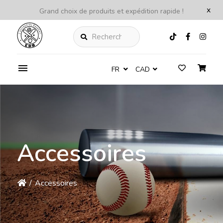
x
Grand choix de produits et expédition rapide !
Rechercher
FR
CAD
Accessoires
/
Accessoires