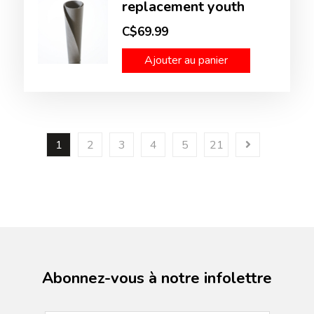
replacement youth
C$69.99
Ajouter au panier
1
2
3
4
5
21
Abonnez-vous à notre infolettre