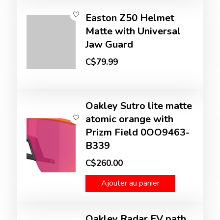
Easton Z50 Helmet
Matte with Universal
Jaw Guard
C$79.99
Oakley Sutro lite matte
atomic orange with
Prizm Field 0OO9463-
B339
C$260.00
Ajouter au panier
Oakley Radar EV path