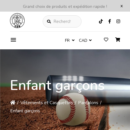
x
Grand choix de produits et expédition rapide !
Rechercher
FR
CAD
Enfant garçons
/
Vêtements et Casquettes
/
Pantalons
/
Enfant garçons