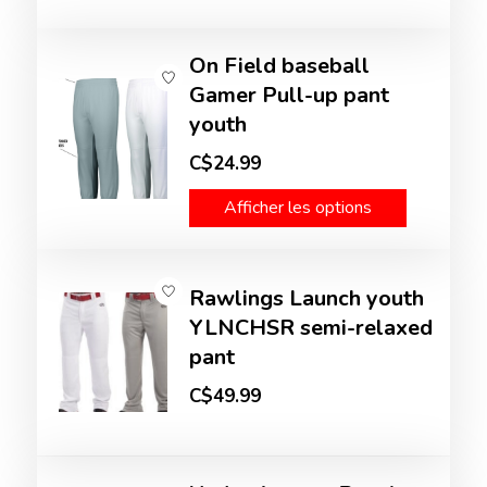
On Field baseball
Gamer Pull-up pant
youth
C$24.99
Afficher les options
Rawlings Launch youth
YLNCHSR semi-relaxed
pant
C$49.99