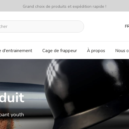
Grand choix de produits et expédition rapide !
F
e d'entrainement
Cage de frappeur
À propos
Nous c
duit
pant youth