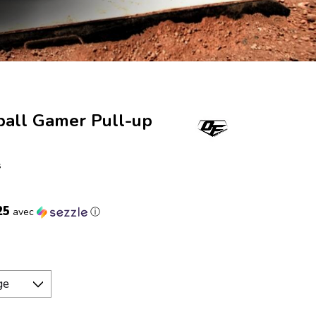
ball Gamer Pull-up
s
25
avec
ⓘ