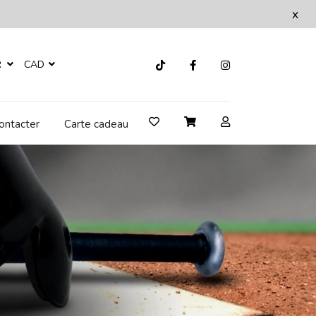
x
R
CAD
ontacter
Carte cadeau