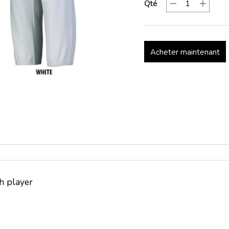
Qté
Acheter maintenant
h player