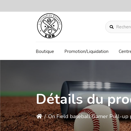
Rechercher
Boutique
Promotion/Liquidation
Centr
Détails du pro
/
On Field baseball Gamer Pull-up 