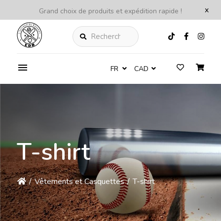
x
Grand choix de produits et expédition rapide !
Rechercher
FR
CAD
T-shirt
/
Vêtements et Casquettes
/
T-shirt