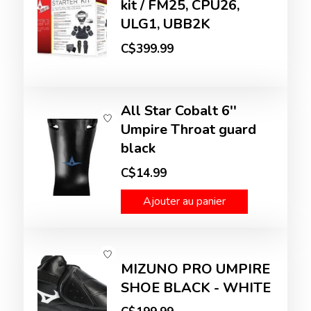
kit / FM25, CPU26,
ULG1, UBB2K
C$399.99
All Star Cobalt 6''
Umpire Throat guard
black
C$14.99
Ajouter au panier
MIZUNO PRO UMPIRE
SHOE BLACK - WHITE