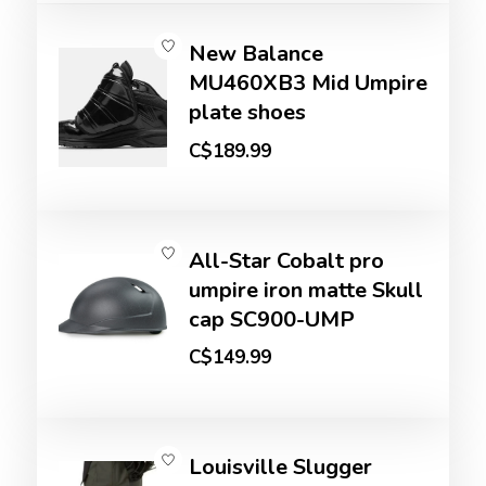
New Balance
MU460XB3 Mid Umpire
plate shoes
C$189.99
All-Star Cobalt pro
umpire iron matte Skull
cap SC900-UMP
C$149.99
Louisville Slugger