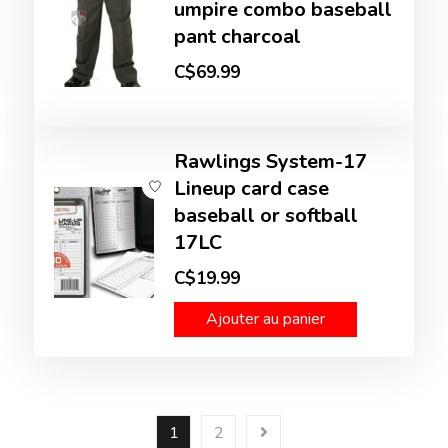
umpire combo baseball
pant charcoal
C$69.99
Rawlings System-17
Lineup card case
baseball or softball
17LC
C$19.99
Ajouter au panier
1
2