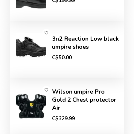
C$199.99
3n2 Reaction Low black
umpire shoes
C$50.00
Wilson umpire Pro
Gold 2 Chest protector
Air
C$329.99