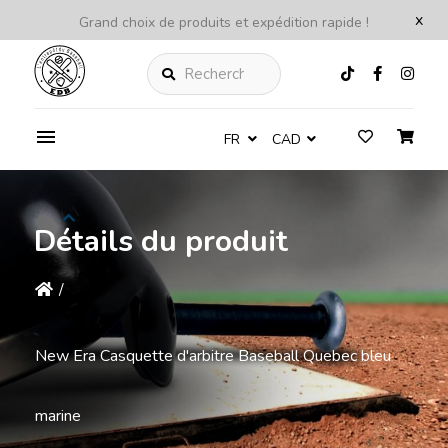
x
Grand choix de produits et expédition rapide !
Rechercher
FR
CAD
Détails du produit
/
New Era Casquette d'arbitre Baseball Quebec bleu
marine