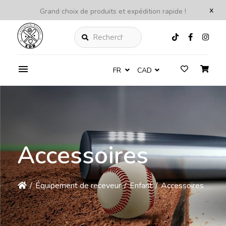
x
Grand choix de produits et expédition rapide !
Rechercher
FR
CAD
Accessoires
/
Équipement de receveur
/
Enfant
/
Accessoires