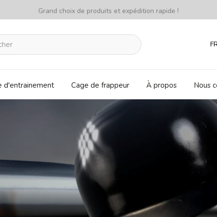
Grand choix de produits et expédition rapide !
F
e d'entrainement
Cage de frappeur
À propos
Nous c