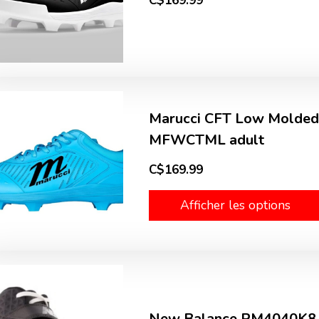
C$169.99
Marucci CFT Low Molded 
MFWCTML adult
C$169.99
Afficher les options
New Balance PM4040K8 