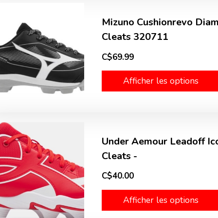
Mizuno Cushionrevo Diam
Cleats 320711
C$69.99
Afficher les options
Under Aemour Leadoff Ic
Cleats -
C$40.00
Afficher les options