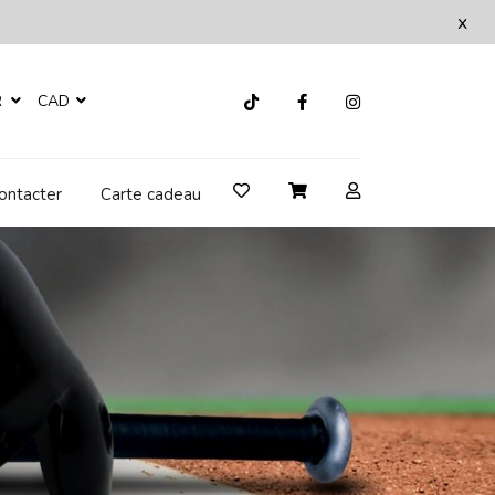
x
R
CAD
ontacter
Carte cadeau