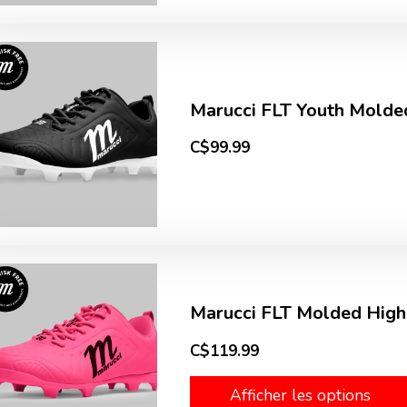
Marucci FLT Youth Mold
C$99.99
Marucci FLT Molded Hig
C$119.99
Afficher les options