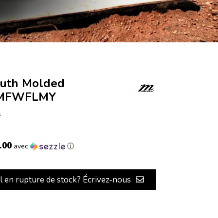
outh Molded
- MFWFLMY
s
.00
avec
ⓘ
il en rupture de stock? Écrivez-nous