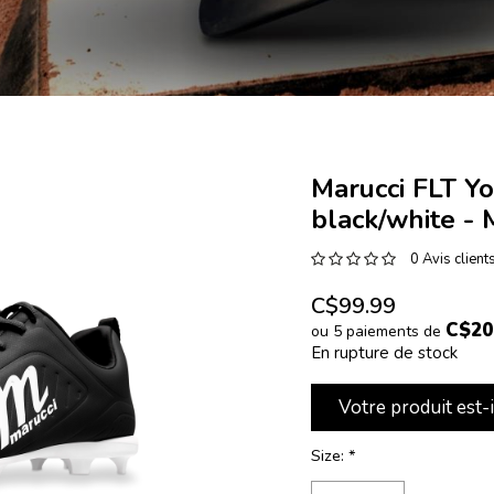
Marucci FLT Y
black/white 
0 Avis client
C$99.99
C$20
ou 5 paiements de
En rupture de stock
Votre produit est-
Size:
*