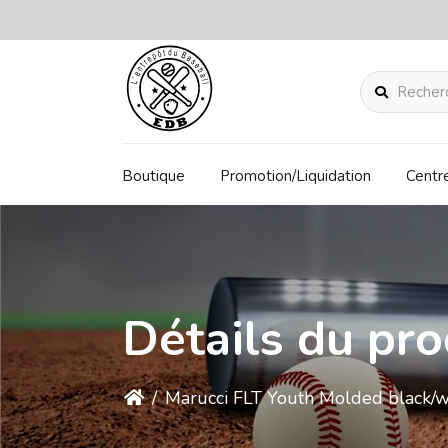
Rechercher
Boutique
Promotion/Liquidation
Centr
Détails du pro
/
Marucci FLT Youth Molded black