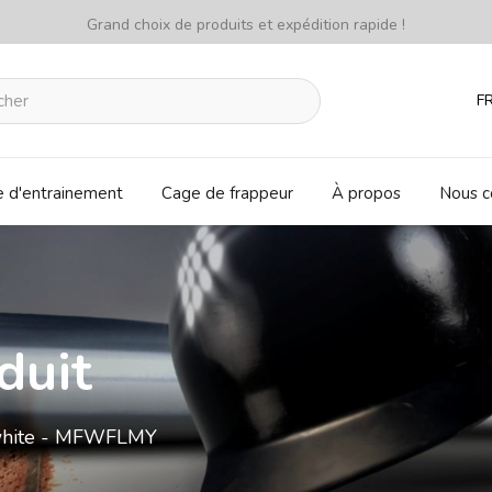
Grand choix de produits et expédition rapide !
F
e d'entrainement
Cage de frappeur
À propos
Nous c
duit
/white - MFWFLMY