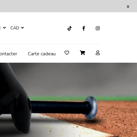
x
R
CAD
ontacter
Carte cadeau