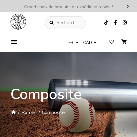
x
Grand choix de produits et expédition rapide !
Rechercher
FR
CAD
Composite
/
Bâtons
/
Composite