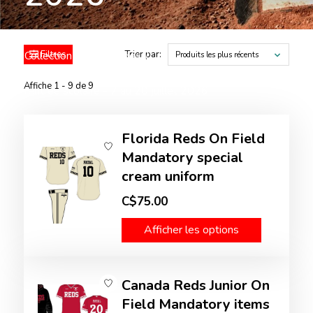
/
Vêtements et Casquettes
/
Collection Sport-etudes
Filtres
Trier par:
/
Produits les plus récents
Canada Reds - prochaine période de commande
Affiche 1 - 9 de 9
rentrée scolaire - 7 au 20 juillet 2026
Florida Reds On Field
Mandatory special
cream uniform
C$75.00
Afficher les options
Canada Reds Junior On
Field Mandatory items