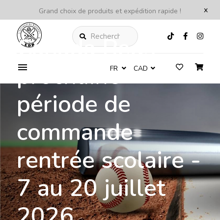
x
Grand choix de produits et expédition rapide !
Rechercher
Canada Reds -
prochaine
FR
CAD
période de
commande
rentrée scolaire -
7 au 20 juillet
2026