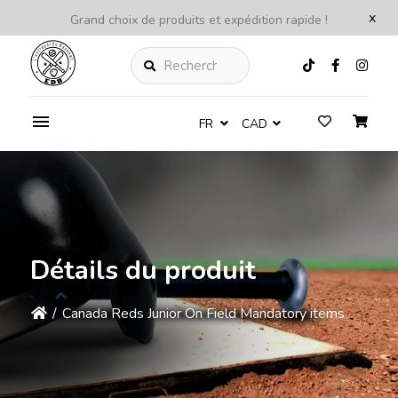
x
Grand choix de produits et expédition rapide !
Rechercher
FR
CAD
Détails du produit
/
Canada Reds Junior On Field Mandatory items