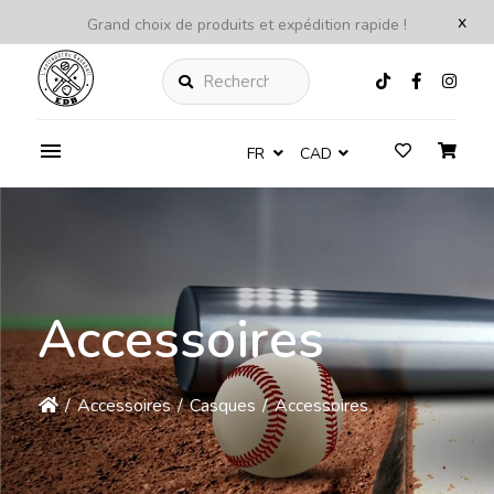
x
Grand choix de produits et expédition rapide !
Rechercher
FR
CAD
Accessoires
/
Accessoires
/
Casques
/
Accessoires