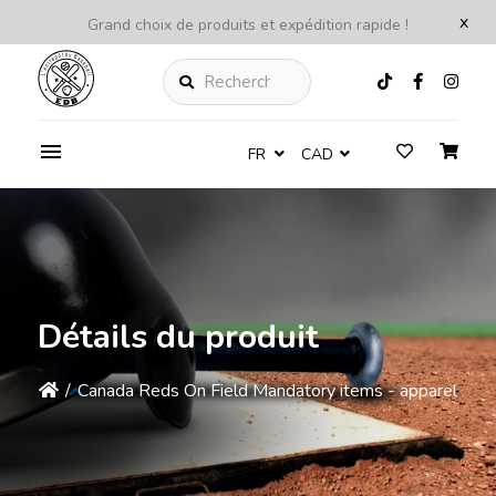
x
Grand choix de produits et expédition rapide !
Rechercher
FR
CAD
Détails du produit
/
Canada Reds On Field Mandatory items - apparel