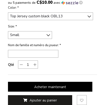
C$10.00
ou 5 paiements de
avec
ⓘ
Color:
*
Size:
*
Nom de famille et numéro du joueur:
*
Qté
Acheter maintenant
Ajouter au panier