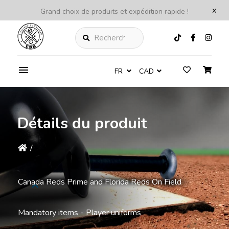
x
Grand choix de produits et expédition rapide !
Rechercher
FR
CAD
Détails du produit
/
Canada Reds Prime and Florida Reds On Field
Mandatory items - Player uniforms