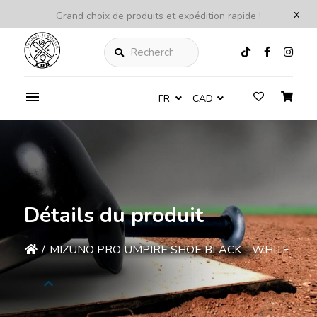
x
Grand choix de produits et expédition rapide !
Rechercher
FR
CAD
Détails du produit
/
MIZUNO PRO UMPIRE SHOE BLACK - WHITE