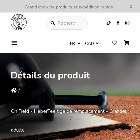
x
Grand choix de produits et expédition rapide !
Rechercher
FR
CAD
Détails du produit
/
On Field - HeberTee tige de remplacement - Grandeur
adulte