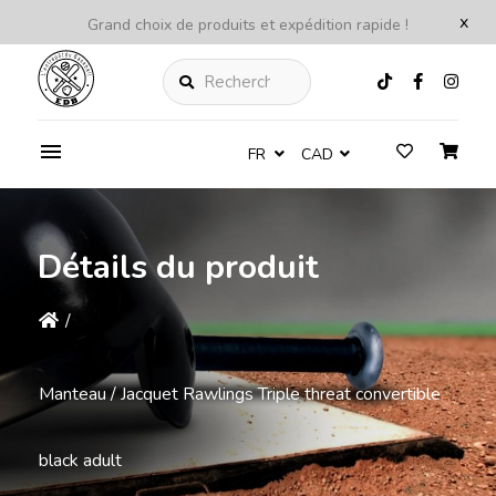
x
Grand choix de produits et expédition rapide !
Rechercher
FR
CAD
Détails du produit
/
Manteau / Jacquet Rawlings Triple threat convertible
black adult