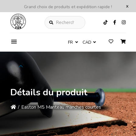
x
Grand choix de produits et expédition rapide !
Rechercher
FR
CAD
Détails du produit
/
Easton M5 Manteau manches courtes