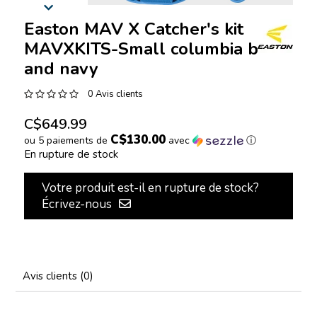
Easton MAV X Catcher's kit
MAVXKITS-Small columbia blue
and navy
0 Avis clients
C$649.99
C$130.00
ou 5 paiements de
avec
ⓘ
En rupture de stock
Votre produit est-il en rupture de stock?
Écrivez-nous
Avis clients (0)