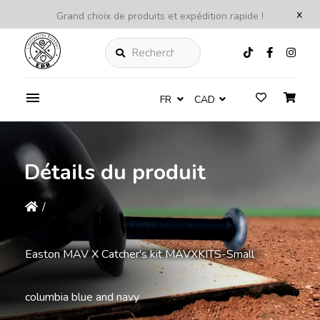
x
Grand choix de produits et expédition rapide !
Rechercher
FR
CAD
Détails du produit
/
Easton MAV X Catcher's kit MAVXKITS-Small
columbia blue and navy