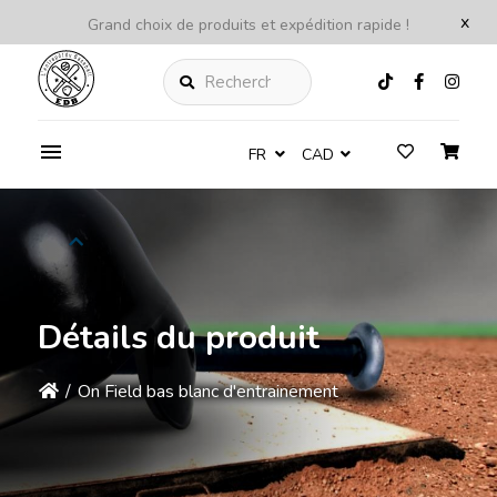
x
Grand choix de produits et expédition rapide !
Rechercher
FR
CAD
Détails du produit
/
On Field bas blanc d'entrainement