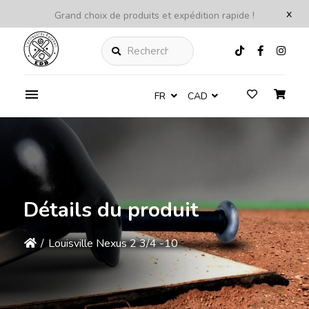
x
Grand choix de produits et expédition rapide !
Rechercher
FR
CAD
Détails du produit
/
Louisville Nexus 2 3/4 -10