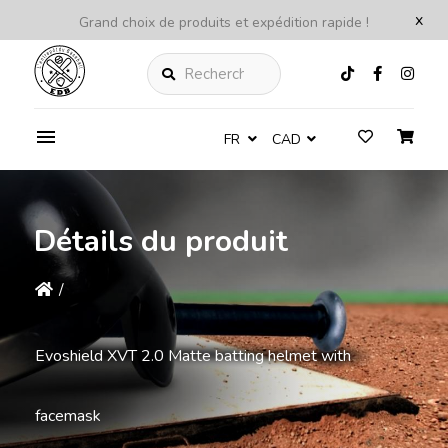
x
Grand choix de produits et expédition rapide !
Rechercher
FR
CAD
Détails du produit
/
Evoshield XVT 2.0 Matte batting helmet with
facemask