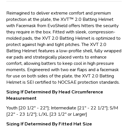
Reimagined to deliver extreme comfort and premium
protection at the plate, the XVT™ 2.0 Batting Helmet
with Facemask from EvoShield offers hitters the security
they require in the box. Fitted with sleek, compression-
molded pads, the XVT 2.0 Batting Helmet is optimized to
protect against high and tight pitches. The XVT 2.0
Batting Helmet features a low-profile shell, fully wrapped
ear pads and strategically placed vents to enhance
comfort, allowing batters to keep cool in high pressure
moments. Engineered with two ear flaps and a facemask
for use on both sides of the plate, the XVT 2.0 Batting
Helmet is SEI certified to NOCSAE protection standards.
Sizing If Determined By Head Circumference
Measurement
Youth [20 1/2" - 22"]; Intermediate [21" - 22 1/2"]; S/M
[22" - 23 1/2"]; L/XL [23 1/2" or Larger]
Sizing If Determined By Fitted Hat Size