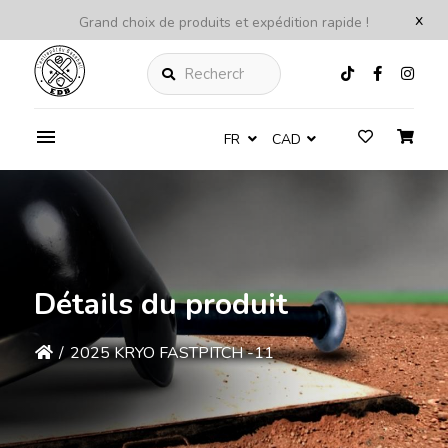
x
Grand choix de produits et expédition rapide !
Rechercher
FR
CAD
Détails du produit
/
2025 KRYO FASTPITCH -11