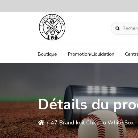
Rechercher
Boutique
Promotion/Liquidation
Centr
Détails du pro
/
47 Brand knit Chicago White Sox