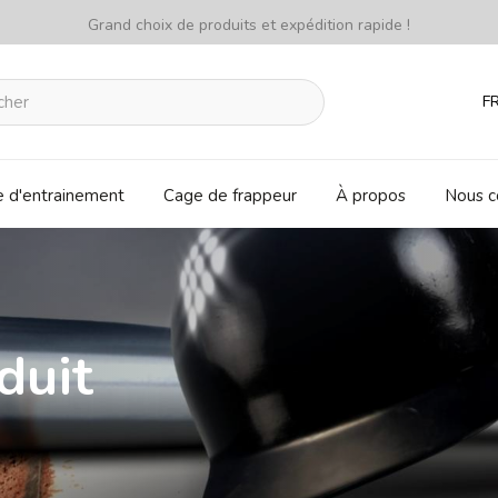
Grand choix de produits et expédition rapide !
F
e d'entrainement
Cage de frappeur
À propos
Nous c
duit