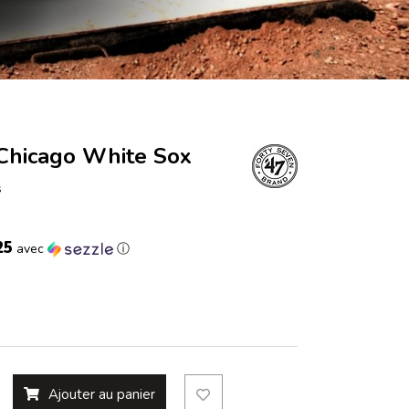
 Chicago White Sox
s
25
avec
ⓘ
Ajouter au panier