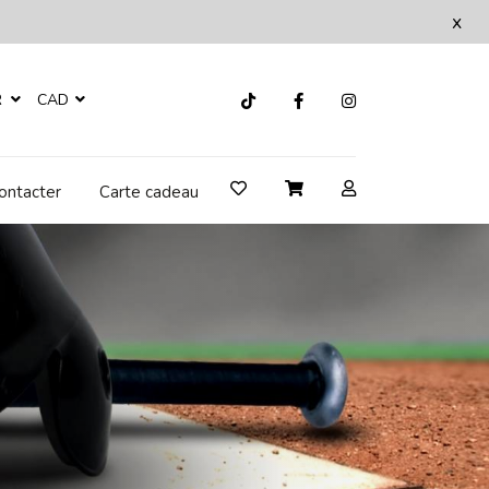
x
R
CAD
ontacter
Carte cadeau