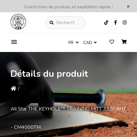
x
Grand choix de produits et expédition rapide !
Rechercher
FR
CAD
Détails du produit
/
All Star THE KEYHOLE™ TRAINING MITT 33,5'' RHT
- CM4000TM