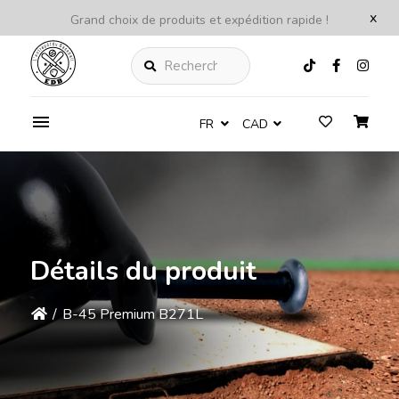
x
Grand choix de produits et expédition rapide !
Rechercher
FR
CAD
Détails du produit
/
B-45 Premium B271L