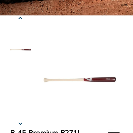
B-45 Premium B271L