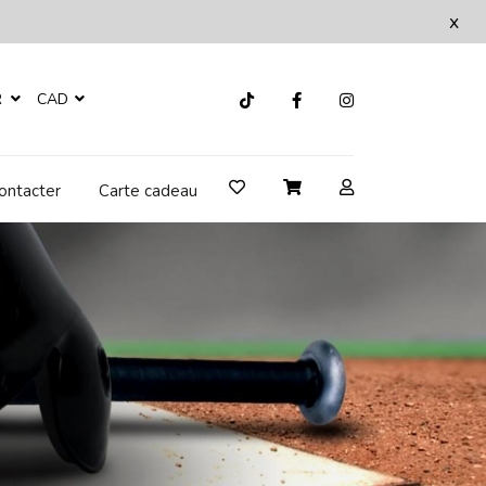
x
R
CAD
ontacter
Carte cadeau