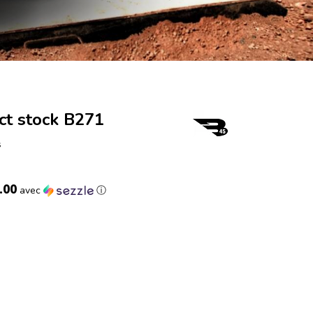
ct stock B271
s
.00
avec
ⓘ