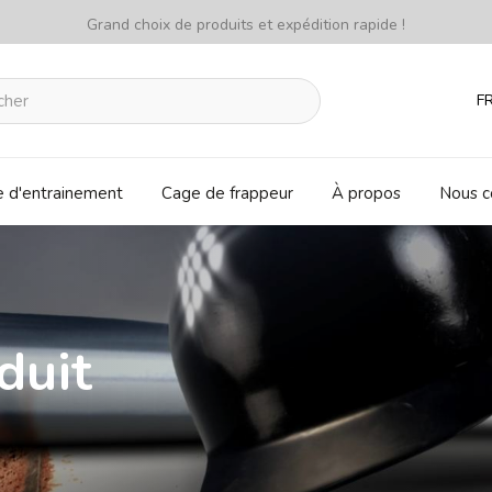
Grand choix de produits et expédition rapide !
F
e d'entrainement
Cage de frappeur
À propos
Nous c
duit