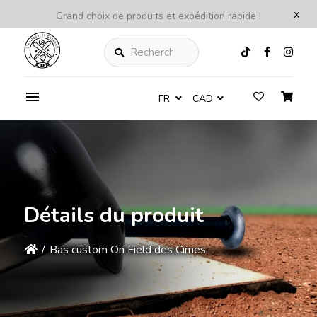
x
Grand choix de produits et expédition rapide !
Rechercher
FR
CAD
Détails du produit
/
Bas custom On Field des Cimes