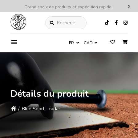
x
Grand choix de produits et expédition rapide !
Rechercher
FR
CAD
Détails du produit
/
Blue Sport - radar