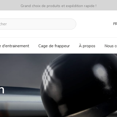
Grand choix de produits et expédition rapide !
F
e d'entrainement
Cage de frappeur
À propos
Nous c
n