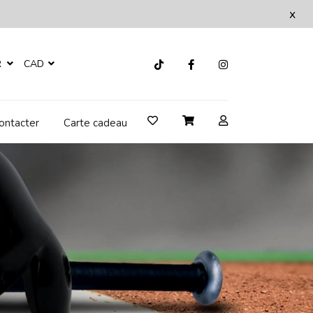
x
R
CAD
ontacter
Carte cadeau