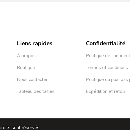
Liens rapides
Confidentialité
À propos
Politique de confident
Boutique
Termes et conditions
Nous contacter
Politique du plus bas 
Tableau des tailles
Expédition et retour
roits sont réservés.