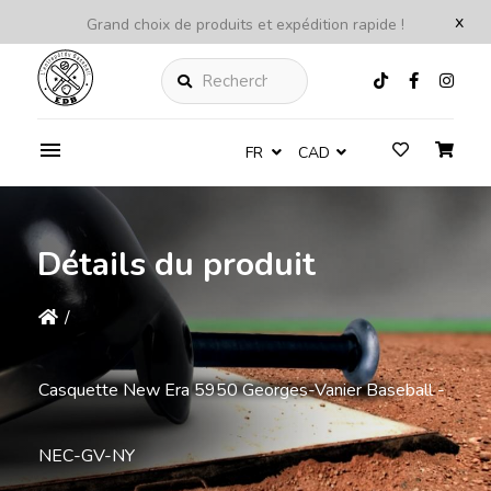
x
Grand choix de produits et expédition rapide !
Rechercher
FR
CAD
Détails du produit
/
Casquette New Era 5950 Georges-Vanier Baseball -
NEC-GV-NY