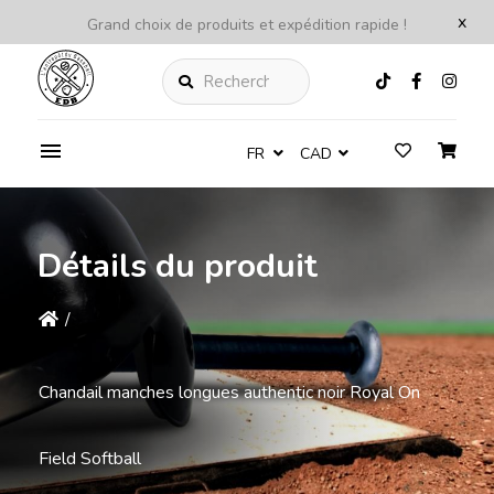
x
Grand choix de produits et expédition rapide !
Rechercher
FR
CAD
Détails du produit
/
Chandail manches longues authentic noir Royal On
Field Softball