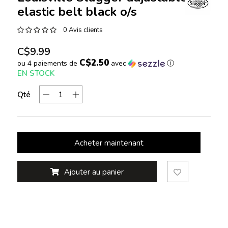
elastic belt black o/s
0 Avis clients
C$9.99
C$2.50
ou 4 paiements de
avec
ⓘ
EN STOCK
Qté
Acheter maintenant
Ajouter au panier