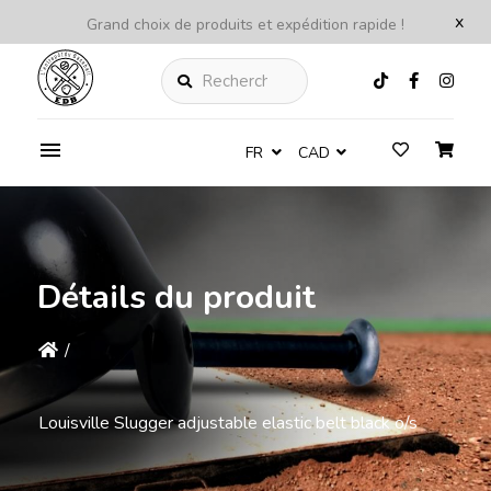
x
Grand choix de produits et expédition rapide !
Rechercher
FR
CAD
Détails du produit
/
Louisville Slugger adjustable elastic belt black o/s