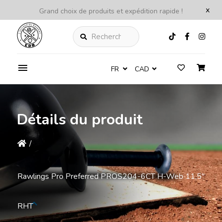
x
Grand choix de produits et expédition rapide !
Rechercher
FR
CAD
Détails du produit
/
Rawlings Pro Preferred PROS204-6CT H-Web 11,5''
RHT