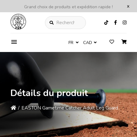
x
Grand choix de produits et expédition rapide !
Rechercher
FR
CAD
Détails du produit
/
EASTON Gametime Catcher Adult Leg Guard