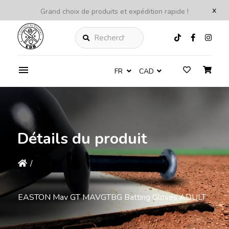
x
Grand choix de produits et expédition rapide !
Rechercher
FR
CAD
Détails du produit
/
EASTON Mav GT MAVGTBG Batting Gloves ADULT