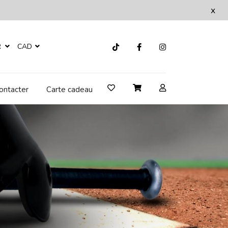
x
R
CAD
ontacter
Carte cadeau