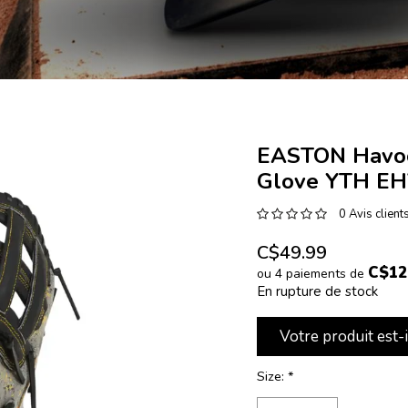
EASTON Havoc
Glove YTH EH
0 Avis client
C$49.99
C$12
ou 4 paiements de
En rupture de stock
Votre produit est-
Size:
*