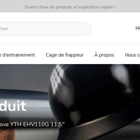
Grand choix de produits et expédition rapide !
F
e d'entrainement
Cage de frappeur
À propos
Nous c
duit
love YTH EHV110G 11.5''