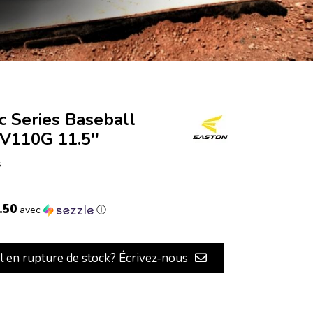
 Series Baseball
V110G 11.5''
s
.50
avec
ⓘ
il en rupture de stock? Écrivez-nous