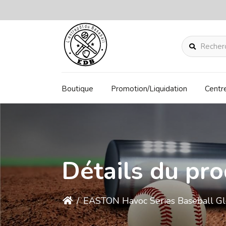
Rechercher
Boutique
Promotion/Liquidation
Centr
Détails du pro
/
EASTON Havoc Series Baseball G